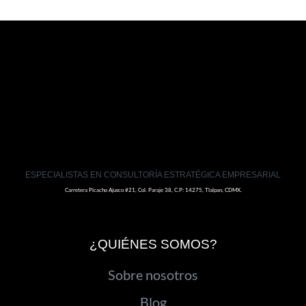
ESPECIALISTAS EN CONSULTORÍA ESTRATÉGICA EMPRESARIAL
Carretera Picacho Ajusco #21, Col. Paraje 38, C.P: 14275, Tlalpan, CDMX.
¿QUIÉNES SOMOS?
Sobre nosotros
Blog