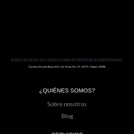
ESPECIALISTAS EN CONSULTORÍA ESTRATÉGICA EMPRESARIAL
Carretera Picacho Ajusco #21, Col. Paraje 38, C.P: 14275, Tlalpan, CDMX.
¿QUIÉNES SOMOS?
Sobre nosotros
Blog