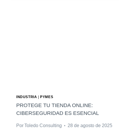
O
I
M
P
L
E
M
E
N
T
A
R
K
P
INDUSTRIA
|
PYMES
I
PROTEGE TU TIENDA ONLINE:
S
CIBERSEGURIDAD ES ESENCIAL
P
Por
Toledo Consulting
28 de agosto de 2025
A