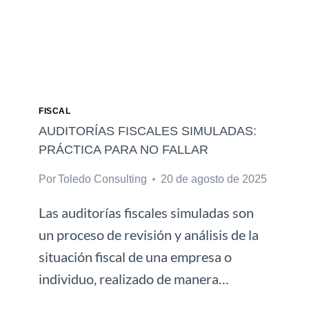
I
A
E
S
N
D
A
O
N
FISCAL
L
AUDITORÍAS FISCALES SIMULADAS:
I
PRÁCTICA PARA NO FALLAR
N
Por
Toledo Consulting
20 de agosto de 2025
E
:
Las auditorías fiscales simuladas son
C
I
un proceso de revisión y análisis de la
B
situación fiscal de una empresa o
E
individuo, realizado de manera…
R
S