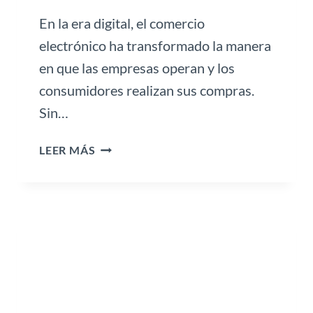
R
En la era digital, el comercio
A
Á
electrónico ha transformado la manera
R
en que las empresas operan y los
E
consumidores realizan sus compras.
A
Sin…
S
N
P
O
LEER MÁS
R
F
O
I
T
N
E
A
G
N
E
C
T
I
U
E
T
R