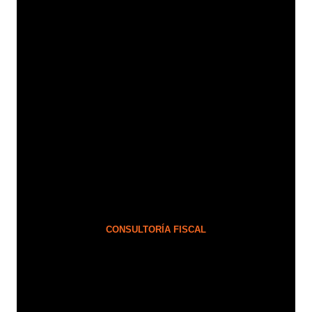
P
A
R
A
N
O
F
A
L
L
A
R
CONSULTORÍA FISCAL