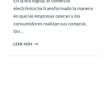
En la era digital, el comercio
A
Á
electrónico ha transformado la manera
R
en que las empresas operan y los
E
consumidores realizan sus compras.
A
Sin…
S
N
P
O
LEER MÁS
R
F
O
I
T
N
E
A
G
N
E
C
T
I
U
E
T
R
I
A