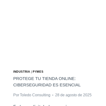
I
M
P
L
E
M
E
N
T
A
R
K
P
INDUSTRIA
|
PYMES
I
PROTEGE TU TIENDA ONLINE:
S
CIBERSEGURIDAD ES ESENCIAL
P
Por
Toledo Consulting
28 de agosto de 2025
A
R