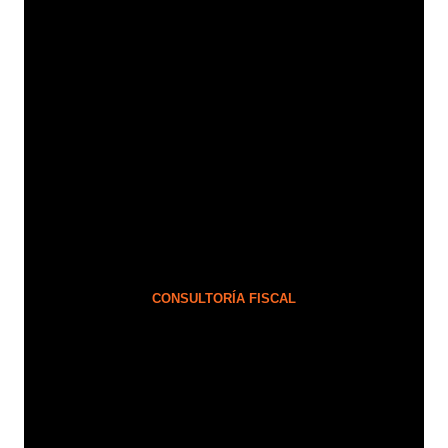
A
R
A
N
O
F
A
L
L
A
R
CONSULTORÍA FISCAL