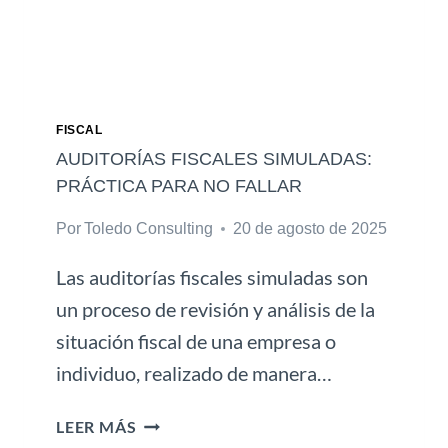
E
S
N
D
A
O
N
FISCAL
L
AUDITORÍAS FISCALES SIMULADAS:
I
PRÁCTICA PARA NO FALLAR
N
Por
Toledo Consulting
20 de agosto de 2025
E
:
Las auditorías fiscales simuladas son
C
I
un proceso de revisión y análisis de la
B
situación fiscal de una empresa o
E
individuo, realizado de manera…
R
S
A
LEER MÁS
E
U