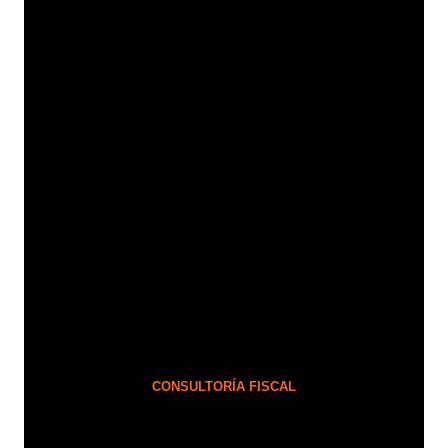
C
A
P
A
R
A
N
O
F
A
L
L
A
R
CONSULTORÍA FISCAL