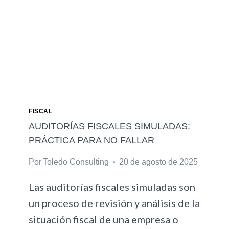
U
E
T
R
I
A
E
S
N
D
A
O
N
FISCAL
L
AUDITORÍAS FISCALES SIMULADAS:
I
PRÁCTICA PARA NO FALLAR
N
Por
Toledo Consulting
20 de agosto de 2025
E
:
Las auditorías fiscales simuladas son
C
I
un proceso de revisión y análisis de la
B
situación fiscal de una empresa o
E