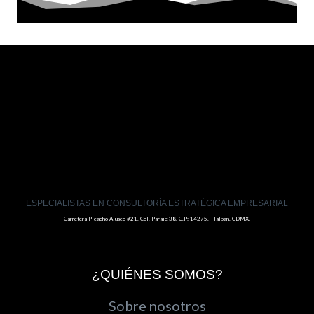
ESPECIALISTAS EN CONSULTORÍA ESTRATÉGICA EMPRESARIAL
Carretera Picacho Ajusco #21, Col. Paraje 38, C.P: 14275, Tlalpan, CDMX.
¿QUIÉNES SOMOS?
Sobre nosotros