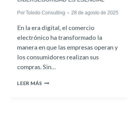
P
Por
Toledo Consulting
28 de agosto de 2025
A
R
En la era digital, el comercio
A
Á
electrónico ha transformado la
R
manera en que las empresas operan y
E
los consumidores realizan sus
A
compras. Sin…
S
N
P
O
LEER MÁS
R
F
O
I
T
N
E
A
G
N
E
C
T
I