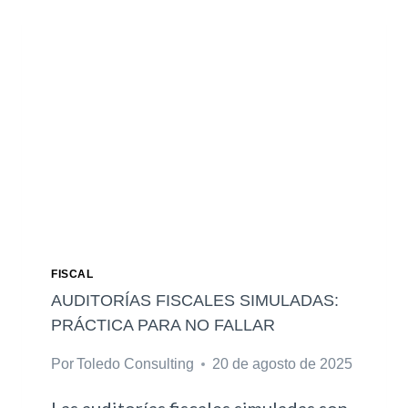
E
A
G
N
E
C
T
I
U
E
T
R
I
A
E
S
N
D
A
O
N
FISCAL
L
AUDITORÍAS FISCALES SIMULADAS:
I
PRÁCTICA PARA NO FALLAR
N
Por
Toledo Consulting
20 de agosto de 2025
E
: