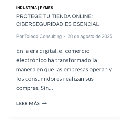
K
P
INDUSTRIA
|
PYMES
I
PROTEGE TU TIENDA ONLINE:
S
CIBERSEGURIDAD ES ESENCIAL
P
Por
Toledo Consulting
28 de agosto de 2025
A
R
En la era digital, el comercio
A
Á
electrónico ha transformado la
R
manera en que las empresas operan y
E
los consumidores realizan sus
A
compras. Sin…
S
N
P
O
LEER MÁS
R
F
O
I
T
N