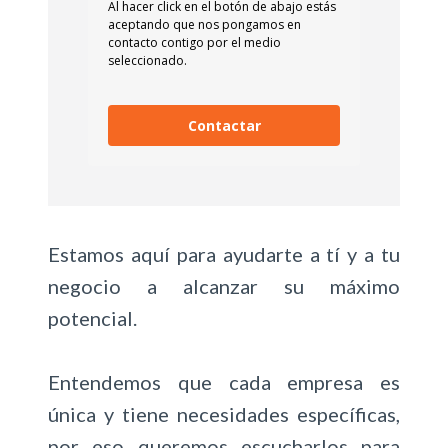
Al hacer click en el botón de abajo estás
C
aceptando que nos pongamos en
contacto contigo por el medio
T
seleccionado.
I
C
A
Contactar
P
A
R
A
N
Estamos aquí para ayudarte a tí y a tu
O
negocio a alcanzar su máximo
F
potencial.
A
L
L
Entendemos que cada empresa es
A
única y tiene necesidades específicas,
R
por eso queremos escucharlos para