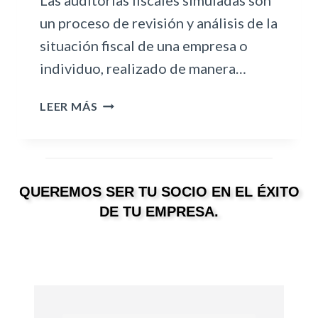
Las auditorías fiscales simuladas son
C
I
un proceso de revisión y análisis de la
B
situación fiscal de una empresa o
E
individuo, realizado de manera…
R
S
A
LEER MÁS
E
U
G
D
U
I
R
T
I
QUEREMOS SER TU SOCIO EN EL ÉXITO
O
D
R
DE TU EMPRESA.
A
Í
D
A
E
S
S
F
E
I
S
S