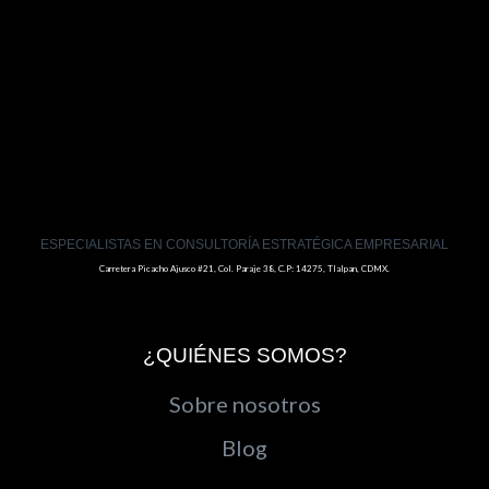
ESPECIALISTAS EN CONSULTORÍA ESTRATÉGICA EMPRESARIAL
Carretera Picacho Ajusco #21, Col. Paraje 38, C.P: 14275, Tlalpan, CDMX.
¿QUIÉNES SOMOS?
Sobre nosotros
Blog