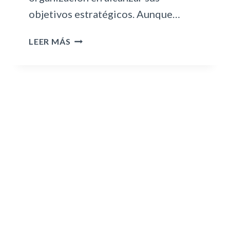
objetivos estratégicos. Aunque…
C
LEER MÁS
Ó
M
O
I
M
P
L
E
M
E
N
T
A
R