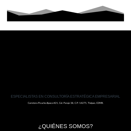
ESPECIALISTAS EN CONSULTORÍA ESTRATÉGICA EMPRESARIAL
Carretera Picacho Ajusco #21, Col. Paraje 38, C.P: 14275, Tlalpan, CDMX.
¿QUIÉNES SOMOS?