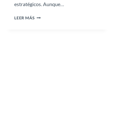
estratégicos. Aunque…
C
LEER MÁS
Ó
M
O
I
M
P
L
E
M
E
N
T
A
R
K