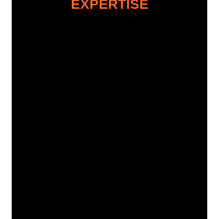
EXPERTISE
C
T
I
C
A
P
A
R
A
N
O
F
A
L
L
A
R