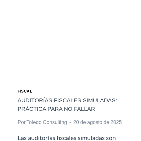
G
N
E
C
T
I
U
E
T
R
I
A
E
S
N
D
A
O
N
FISCAL
L
AUDITORÍAS FISCALES SIMULADAS:
I
PRÁCTICA PARA NO FALLAR
N
Por
Toledo Consulting
20 de agosto de 2025
E
:
Las auditorías fiscales simuladas son
C