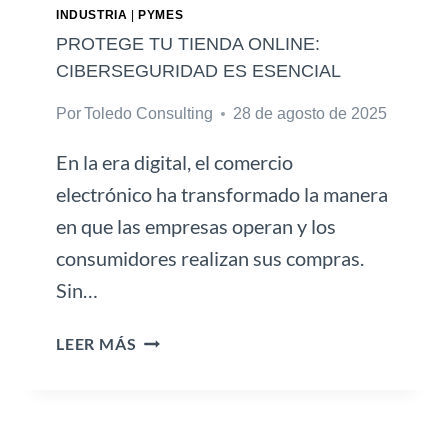
P
INDUSTRIA
|
PYMES
I
PROTEGE TU TIENDA ONLINE:
S
CIBERSEGURIDAD ES ESENCIAL
P
Por
Toledo Consulting
28 de agosto de 2025
A
R
En la era digital, el comercio
A
Á
electrónico ha transformado la manera
R
en que las empresas operan y los
E
consumidores realizan sus compras.
A
Sin…
S
N
P
O
LEER MÁS
R
F
O
I
T
N
E
A