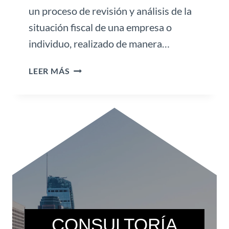
I
un proceso de revisión y análisis de la
B
situación fiscal de una empresa o
E
individuo, realizado de manera…
R
S
A
LEER MÁS
E
U
G
D
U
I
R
T
I
O
D
R
A
Í
D
A
E
S
S
F
E
I
S
CONSULTORÍA
S
E