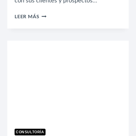
con sus clientes y prospectos…
¿FUNCIONA
LEER MÁS
EL
MAILING
PARA
TU
NEGOCIO?
CONSULTORÍA