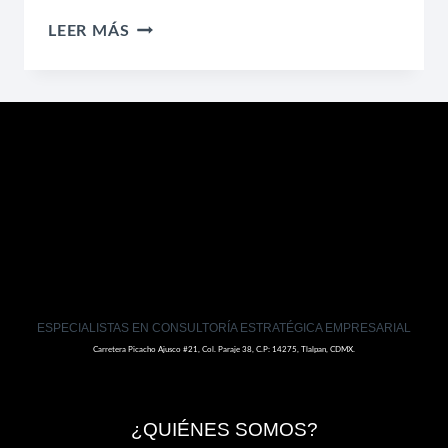
POTENTES
LEER MÁS
ESTRATEGIAS
DE
MARKETING
DIGITAL
PARA
PYMES
ESPECIALISTAS EN CONSULTORÍA ESTRATÉGICA EMPRESARIAL
Carretera Picacho Ajusco #21, Col. Paraje 38, C.P: 14275, Tlalpan, CDMX.
¿QUIÉNES SOMOS?