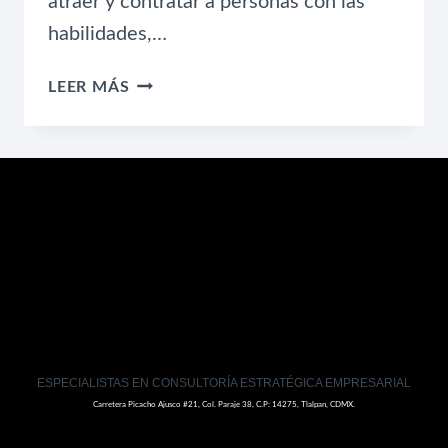
atraer y contratar a personas con las
habilidades,…
OPTIMIZANDO
LEER MÁS
EL
RECLUTAMIENTO
DE
TALENTO
ESPECIALISTAS EN CONSULTORÍA ESTRATÉGICA EMPRESARIAL
Carretera Picacho Ajusco #21, Col. Paraje 38, C.P: 14275, Tlalpan, CDMX.