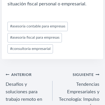
situación fiscal personal o empresarial.
Etiquetas
#
asesoría contable para empresas
de
#
asesoría fiscal para empresas
la
entrada:
#
consultoría empresarial
NAVEGACIÓN
ANTERIOR
SIGUIENTE
DE
Desafíos y
Tendencias
ENTRADAS
soluciones para
Empresariales y
trabajo remoto en
Tecnología: Impulso