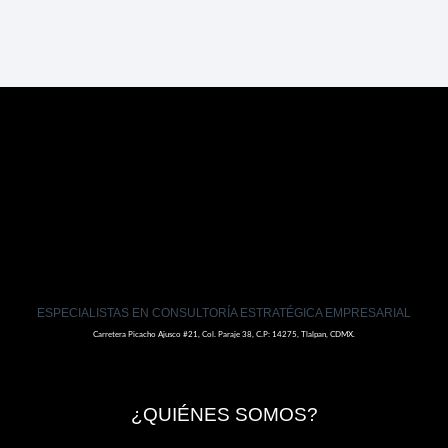
ESPECIALISTAS EN CONSULTORÍA ESTRATÉGICA EMPRESARIAL
Carretera Picacho Ajusco #21, Col. Paraje 38, C.P: 14275, Tlalpan, CDMX.
¿QUIÉNES SOMOS?