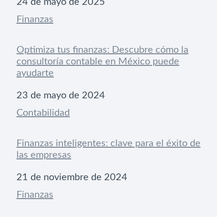
Fecha
24 de mayo de 2025
Respecto a
Finanzas
Optimiza tus finanzas: Descubre cómo la
consultoría contable en México puede
ayudarte
Fecha
23 de mayo de 2024
Respecto a
Contabilidad
Finanzas inteligentes: clave para el éxito de
las empresas
Fecha
21 de noviembre de 2024
Respecto a
Finanzas