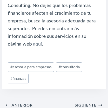
Consulting. No dejes que los problemas
financieros afecten el crecimiento de tu
empresa, busca la asesoría adecuada para
superarlos. Puedes encontrar más
información sobre sus servicios en su
página web
aquí
.
Etiquetas
#
asesoría para empresas
#
consultoria
de
#
finanzas
la
entrada:
NAVEGACIÓN
ANTERIOR
SIGUIENTE