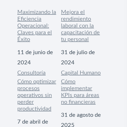
Maximizando la
Mejora el
Eficiencia
rendimiento
Operacional:
laboral con la
Claves para el
capacitación de
Éxito
tu personal
Fecha
11 de junio de
Fecha
31 de julio de
2024
2024
Respecto a
Consultoría
Respecto a
Capital Humano
Cómo optimizar
Cómo
procesos
implementar
operativos sin
KPIs para áreas
perder
no financieras
productividad
Fecha
31 de agosto de
Fecha
7 de abril de
2025