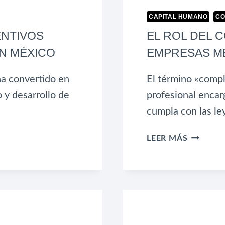
CAPITAL HUMANO
CO
NTIVOS
EL ROL DEL 
EN MÉXICO
EMPRESAS M
ha convertido en
El término «compli
 y desarrollo de
profesional encar
cumpla con las ley
EL
LEER MÁS
ROL
DEL
COMPLI
OFFICER
EN
EMPRES
MEDIAN