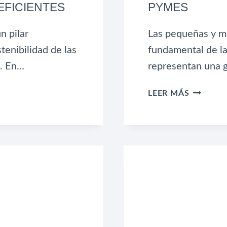
EFICIENTES
PYMES
n pilar
Las pequeñas y m
tenibilidad de las
fundamental de l
. En…
representan una g
DESCUB
LEER MÁS
LOS
BENEFIC
FISCALE
PARA
PYMES