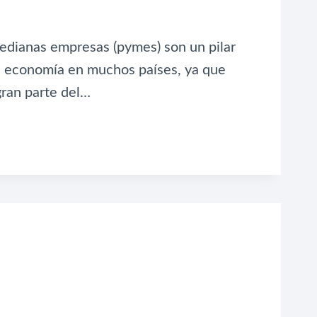
edianas empresas (pymes) son un pilar
a economía en muchos países, ya que
ran parte del…
RE
IOS
S