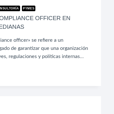
NSULTORÍA
PYMES
COMPLIANCE OFFICER EN
EDIANAS
ance officer» se refiere a un
gado de garantizar que una organización
es, regulaciones y políticas internas…
ANCE
AS
AS