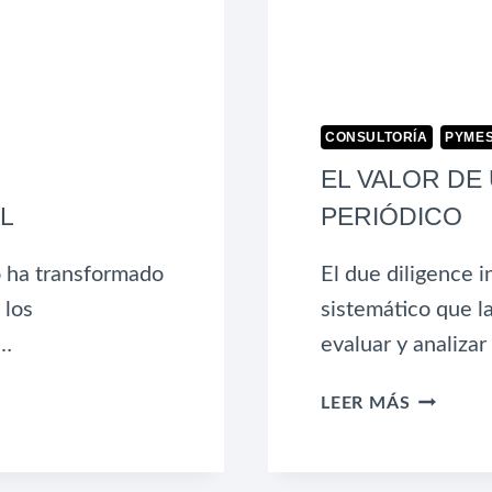
CONSULTORÍA
PYME
EL VALOR DE
L
PERIÓDICO
co ha transformado
El due diligence 
 los
sistemático que l
n…
evaluar y analizar
EL
LEER MÁS
VALOR
DE
UN