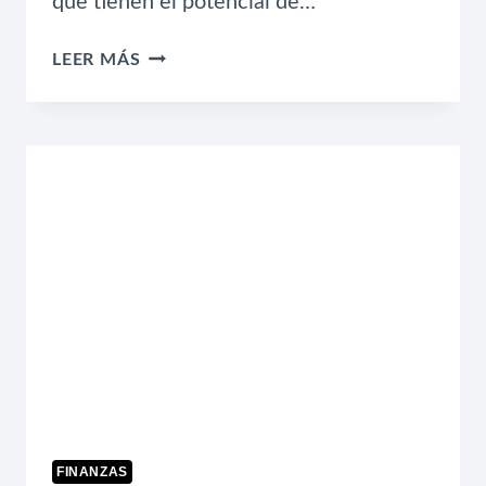
que tienen el potencial de…
¿QUÉ
LEER MÁS
ES
UN
PLAN
DE
SUCESIÓN
Y
POR
QUÉ
TU
EMPRESA
LO
NECESITA?
FINANZAS