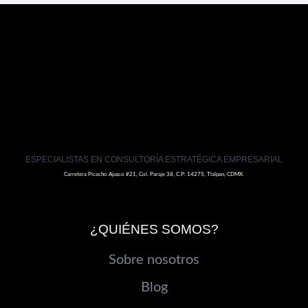
PÁGINA
EN
EQUIPO
EN
TU
NEGOCIO
ESPECIALISTAS EN CONSULTORÍA ESTRATÉGICA EMPRESARIAL
Carretera Picacho Ajusco #21, Col. Paraje 38, C.P: 14275, Tlalpan, CDMX.
¿QUIÉNES SOMOS?
Sobre nosotros
Blog