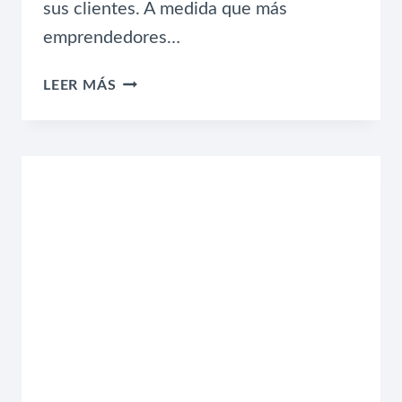
sus clientes. A medida que más
emprendedores…
DECLARACIONES
LEER MÁS
FISCALES
PARA
ECOMMERCE:
LO
ESENCIAL