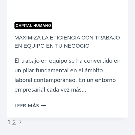
CAPITAL HUMANO
MAXIMIZA LA EFICIENCIA CON TRABAJO
EN EQUIPO EN TU NEGOCIO
El trabajo en equipo se ha convertido en
un pilar fundamental en el ámbito
laboral contemporáneo. En un entorno
empresarial cada vez más…
MAXIMIZA
LEER MÁS
LA
EFICIENCIA
NAVEGACIÓN
Siguiente
1
2
CON
DE
página
TRABAJO