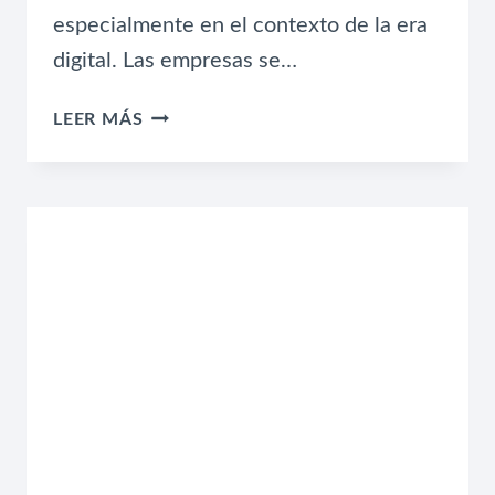
especialmente en el contexto de la era
digital. Las empresas se…
TENDENCIAS
LEER MÁS
EMPRESARIALES
Y
TECNOLOGÍA:
IMPULSO
PARA
EL
ÉXITO