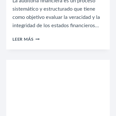
La auditoría financiera es un proceso
sistemático y estructurado que tiene
como objetivo evaluar la veracidad y la
integridad de los estados financieros…
MAXIMIZA
LEER MÁS
TUS
GANANCIAS:
BENEFICIOS
DE
UNA
AUDITORÍA
FINANCIERA