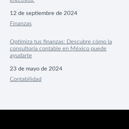
Fecha
12 de septiembre de 2024
Respecto a
Finanzas
Optimiza tus finanzas: Descubre cómo la
consultoría contable en México puede
ayudarte
Fecha
23 de mayo de 2024
Respecto a
Contabilidad