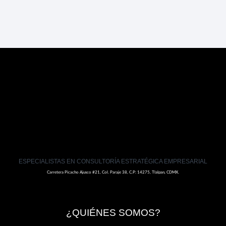
ESPECIALISTAS EN CONSULTORÍA ESTRATÉGICA EMPRESARIAL
Carretera Picacho Ajusco #21, Col. Paraje 38, C.P: 14275, Tlalpan, CDMX.
¿QUIÉNES SOMOS?