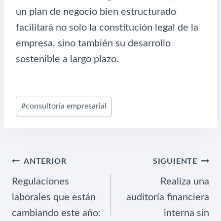
un plan de negocio bien estructurado
facilitará no solo la constitución legal de la
empresa, sino también su desarrollo
sostenible a largo plazo.
Etiquetas
#
consultoría empresarial
de
la
entrada:
NAVEGACIÓN
ANTERIOR
SIGUIENTE
DE
Regulaciones
Realiza una
ENTRADAS
laborales que están
auditoría financiera
cambiando este año:
interna sin