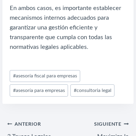
En ambos casos, es importante establecer
mecanismos internos adecuados para
garantizar una gestión eficiente y
transparente que cumpla con todas las
normativas legales aplicables.
Etiquetas
#
asesoría fiscal para empresas
de
#
asesoría para empresas
#
consultoria legal
la
entrada:
NAVEGACIÓN
ANTERIOR
SIGUIENTE
DE