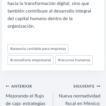
hacia la transformación digital, sino que
también contribuye al desarrollo integral
del capital humano dentro de la
organización.
Etiquetas
#
asesoría contable para empresas
de
#
consultoría empresarial
#
recursos humanos
la
entrada:
NAVEGACIÓN
ANTERIOR
SIGUIENTE
DE
Mejorando el flujo
Nueva normatividad
ENTRADAS
de caja: estrategias
fiscal en México: