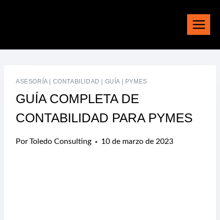
Saltar
al
contenido
ASESORÍA
|
CONTABILIDAD
|
GUÍA
|
PYMES
GUÍA COMPLETA DE
CONTABILIDAD PARA PYMES
Por
Toledo Consulting
10 de marzo de 2023