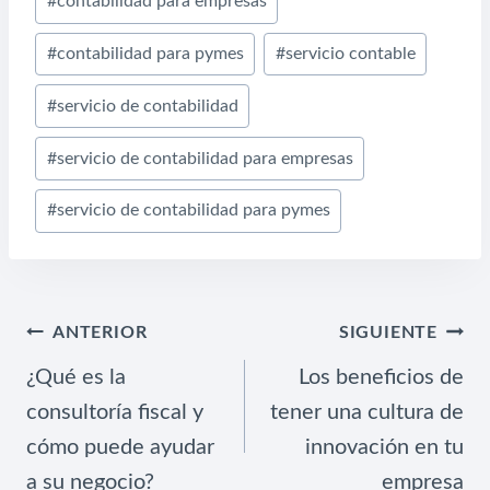
#
contabilidad para empresas
la
entrada:
#
contabilidad para pymes
#
servicio contable
#
servicio de contabilidad
#
servicio de contabilidad para empresas
#
servicio de contabilidad para pymes
NAVEGACIÓN
ANTERIOR
SIGUIENTE
DE
¿Qué es la
Los beneficios de
ENTRADAS
consultoría fiscal y
tener una cultura de
cómo puede ayudar
innovación en tu
a su negocio?
empresa