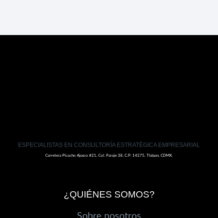
ESPECIALISTAS EN CONSULTORÍA ESTRATÉGICA EMPRESARIAL
Carretera Picacho Ajusco #21, Col. Paraje 38, C.P: 14275, Tlalpan, CDMX.
¿QUIÉNES SOMOS?
Sobre nosotros