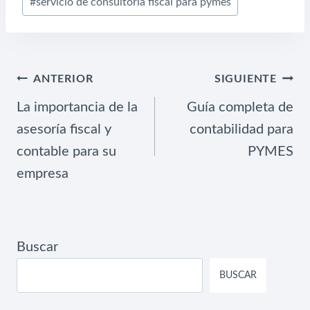
#
servicio de consultoría fiscal para pymes
NAVEGACIÓN
ANTERIOR
SIGUIENTE
DE
La importancia de la
Guía completa de
ENTRADAS
asesoría fiscal y
contabilidad para
contable para su
PYMES
empresa
Buscar
BUSCAR