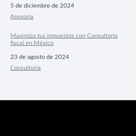
Fecha
5 de diciembre de 2024
Respecto a
Asesoría
Maximiza tus impuestos con Consultoría
fiscal en México
Fecha
23 de agosto de 2024
Respecto a
Consultoría