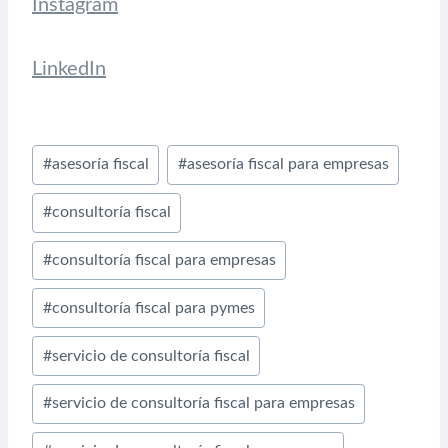
Instagram
LinkedIn
Etiquetas
#
asesoría fiscal
#
asesoría fiscal para empresas
de
#
consultoría fiscal
la
entrada:
#
consultoría fiscal para empresas
#
consultoría fiscal para pymes
#
servicio de consultoría fiscal
#
servicio de consultoría fiscal para empresas