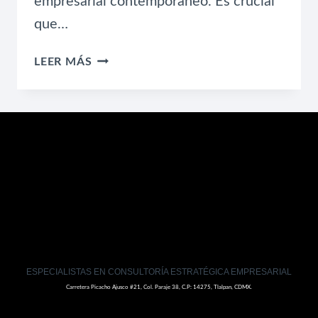
empresarial contemporáneo. Es crucial
que…
ESTRATEGIAS
LEER MÁS
LEGALES
PARA
TU
EMPRESA:
PROTEGE
Y
CRECE
ESPECIALISTAS EN CONSULTORÍA ESTRATÉGICA EMPRESARIAL
Carretera Picacho Ajusco #21, Col. Paraje 38, C.P: 14275, Tlalpan, CDMX.