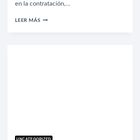
en la contratación,…
REVITALIZANDO
LEER MÁS
LA
SELECCIÓN
DE
PERSONAL:
INNOVACIÓN
Y
PERSONALIZACIÓN
EN
LA
EXPERIENCIA
DEL
CANDIDATO
UNCATEGORIZED