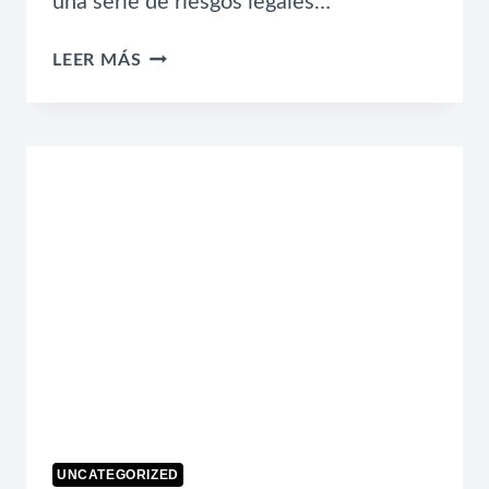
una serie de riesgos legales…
RIESGOS
LEER MÁS
LEGALES
QUE
TODA
PYME
IGNORA
(Y
CÓMO
PREVENIRLOS)
UNCATEGORIZED