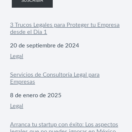
SUSCRIBIR
3 Trucos Legales para Proteger tu Empresa
desde el Día 1
Fecha
20 de septiembre de 2024
Respecto a
Legal
Servicios de Consultoría Legal para
Empresas
Fecha
8 de enero de 2025
Respecto a
Legal
Arranca tu startup con éxito: Los aspectos
legales que no puedes ignorar en México