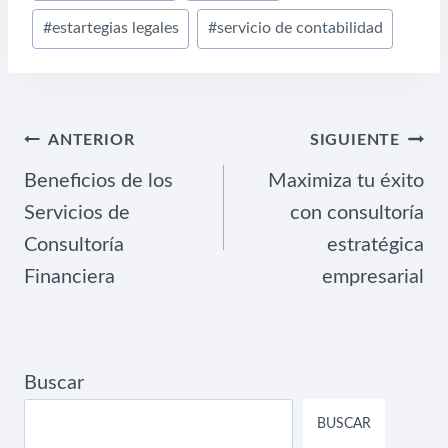
de
#
estartegias legales
#
servicio de contabilidad
la
entrada:
NAVEGACIÓN
ANTERIOR
SIGUIENTE
DE
Beneficios de los
Maximiza tu éxito
ENTRADAS
Servicios de
con consultoría
Consultoría
estratégica
Financiera
empresarial
Buscar
BUSCAR