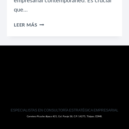
empresarial contemporáneo. Es crucial
que…
ESTRATEGIAS
LEER MÁS
LEGALES
PARA
TU
EMPRESA:
PROTEGE
Y
CRECE
ESPECIALISTAS EN CONSULTORÍA ESTRATÉGICA EMPRESARIAL
Carretera Picacho Ajusco #21, Col. Paraje 38, C.P: 14275, Tlalpan, CDMX.