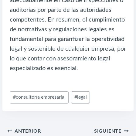
adecuadamente en caso de inspecciones o
auditorías por parte de las autoridades
competentes. En resumen, el cumplimiento
de normativas y regulaciones legales es
fundamental para garantizar la operatividad
legal y sostenible de cualquier empresa, por
lo que contar con asesoramiento legal
especializado es esencial.
Etiquetas
#
consultoría empresarial
#
legal
de
la
entrada:
NAVEGACIÓN
ANTERIOR
SIGUIENTE