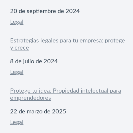
Fecha
20 de septiembre de 2024
Respecto a
Legal
Estrategias legales para tu empresa: protege
y crece
Fecha
8 de julio de 2024
Respecto a
Legal
Protege tu idea: Propiedad intelectual para
emprendedores
Fecha
22 de marzo de 2025
Respecto a
Legal