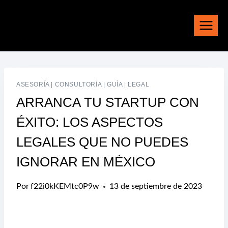
Saltar
al
contenido
ASESORÍA
|
CONSULTORÍA
|
GUÍA
|
LEGAL
ARRANCA TU STARTUP CON
ÉXITO: LOS ASPECTOS
LEGALES QUE NO PUEDES
IGNORAR EN MÉXICO
Por
f22i0kKEMtc0P9w
13 de septiembre de 2023