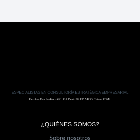
ESPECIALISTAS EN CONSULTORÍA ESTRATÉGICA EMPRESARIAL
Carretera Picacho Ajusco #21, Col. Paraje 38, C.P: 14275, Tlalpan, CDMX.
¿QUIÉNES SOMOS?
Sobre nosotros