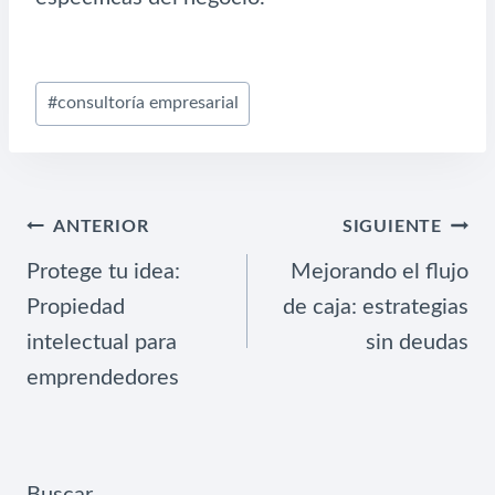
Etiquetas
#
consultoría empresarial
de
la
entrada:
NAVEGACIÓN
ANTERIOR
SIGUIENTE
DE
Protege tu idea:
Mejorando el flujo
ENTRADAS
Propiedad
de caja: estrategias
intelectual para
sin deudas
emprendedores
Buscar